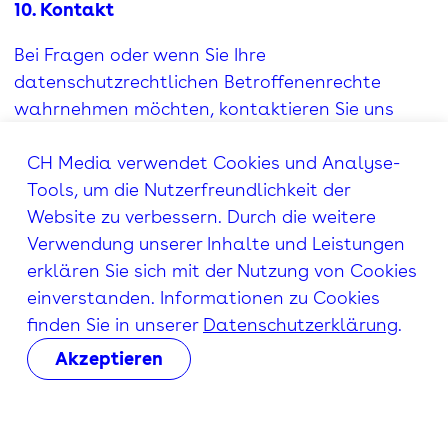
10. Kontakt
Bei Fragen oder wenn Sie Ihre
datenschutzrechtlichen Betroffenenrechte
wahrnehmen möchten, kontaktieren Sie uns
bitte über
datenschutz@chmedia.ch
oder
CH Media verwendet Cookies und Analyse-
schreiben Sie an
CH Media, Neumattstrasse 1,
Tools, um die Nutzerfreundlichkeit der
5000 Aarau
.
Website zu verbessern. Durch die weitere
Letztmals aktualisiert am 01.09.2023
Verwendung unserer Inhalte und Leistungen
erklären Sie sich mit der Nutzung von Cookies
einverstanden. Informationen zu Cookies
finden Sie in unserer
Datenschutzerklärung
.
Impressum
Datenschutz
AGB
Akzeptieren
© 2026 CH Media. Alle Rechte vorbehalten.