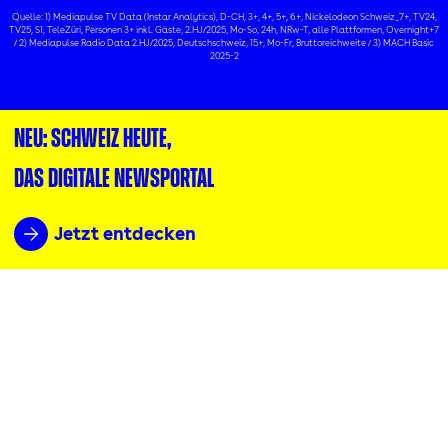
Quelle: 1) Mediapulse TV Data (Instar Analytics), D-CH, 3+, 4+, 5+, 6+, Nickelodeon Schweiz_7+, TV24,
TV25, S1, TeleZüri, Personen 3+ inkl. Gäste, 2.HJ/2025, Mo-So, 24h, NRw-T, alle Plattformen, Overnight+7
/ 2) Mediapulse Radio Data 2.HJ/2025, Deutschschweiz, 15+, Mo-Fr, Bruttoreichweite / 3) MACH Basic
2025-2
NEU: Schweiz heute,
das digitale Newsportal
Jetzt entdecken