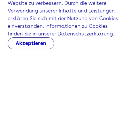
Website zu verbessern. Durch die weitere
Verwendung unserer Inhalte und Leistungen
erklären Sie sich mit der Nutzung von Cookies
einverstanden. Informationen zu Cookies
finden Sie in unserer
Datenschutzerklärung
.
Akzeptieren
1’744’000
Hörer:innen
CH Media erreicht mit seinen regionalen und
nationalen Radiosendern täglich mehr als
1,7 Millionen Hörerinnen und Hörer.
Quelle: Mediapulse Radio Data 1. Semester 2026,
Deutschschweiz, Mo-Fr, 24h, 15+; Bruttoreichweite