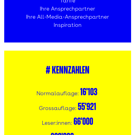
Tarife
Ihre Ansprechpartner
Ihre All-Media-Ansprechpartner
Inspiration
#
Kennzahlen
16'103
Normalauflage:
55'921
Grossauflage:
66'000
Leser:innen: