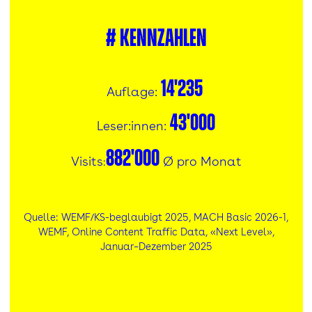
#
Kennzahlen
14'235
Auflage:
43'000
Leser:innen:
882'000
Visits
Ø pro Monat
:
Quelle: WEMF/KS-beglaubigt 2025, MACH Basic 2026-1,
WEMF, Online Content Traffic Data, «Next Level»,
Januar–Dezember 2025