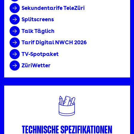
Sekundentarife TeleZüri
Splitscreens
Talk Täglich
Tarif Digital NWCH 2026
TV-Spotpaket
ZüriWetter
Technische Spezifikationen