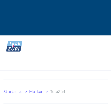
Startseite
Marken
TeleZüri